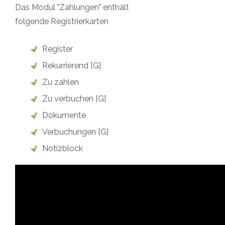
Das Modul "
Zahlungen
" enthält
folgende Registrierkarten
Register
Rekurrierend [G]
Zu zahlen
Zu verbuchen [G]
Dokumente
Verbuchungen [G]
Notizblock