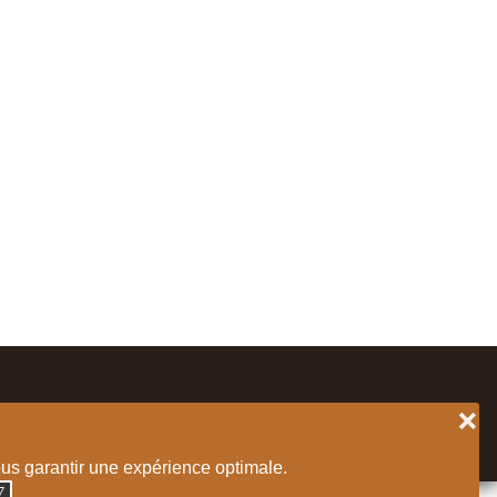
❌
ET:
MDF-BIS
ous garantir une expérience optimale.
◮