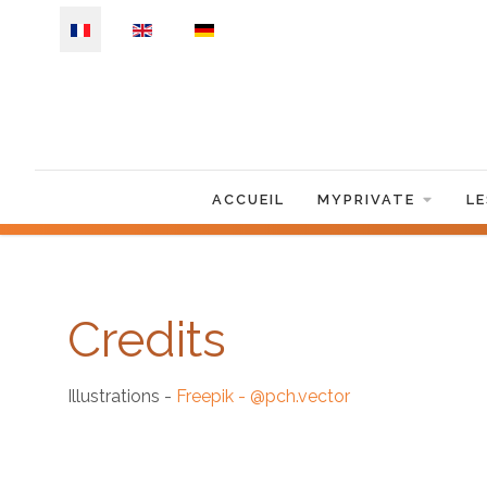
Sélectionnez votre langue
ACCUEIL
MYPRIVATE
L
Credits
Illustrations -
Freepik - @pch.vector